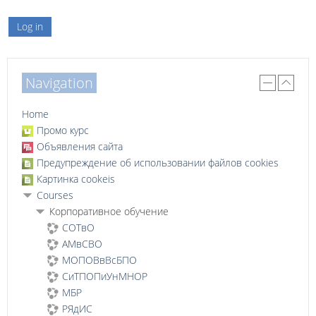
Log in
Navigation
Home
Промо курс
Объявления сайта
Предупреждение об использовании файлов cookies
Картинка cookeis
Courses
Корпоративное обучение
СОТвО
АМвСВО
МОПОВвВсБПО
СиТПОПиУнМНОР
МБР
РЯдИС